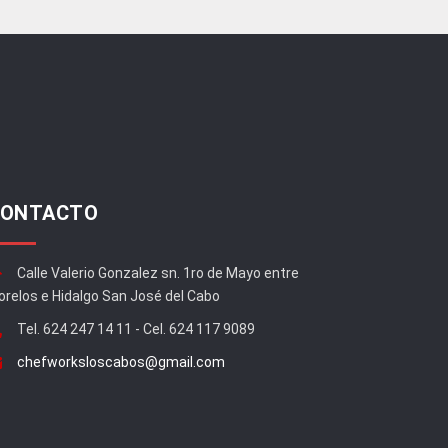
ONTACTO
Calle Valerio Gonzalez sn. 1ro de Mayo entre
relos e Hidalgo San José del Cabo
Tel. 624 247 14 11 - Cel. 624 117 9089
chefworksloscabos@gmail.com